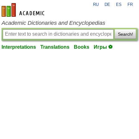
RU
DE
ES
FR
en-academic.com
Academic Dictionaries and Encyclopedias
Search!
Interpretations
Translations
Books
Игры ⚽