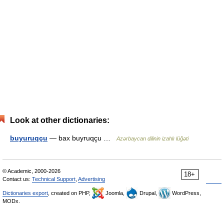
Look at other dictionaries:
buyuruqçu
— bax buyruqçu …
Azərbaycan dilinin izahlı lüğəti
© Academic, 2000-2026
18+
Contact us:
Technical Support
,
Advertising
Dictionaries export
, created on PHP,
Joomla,
Drupal,
WordPress,
MODx.