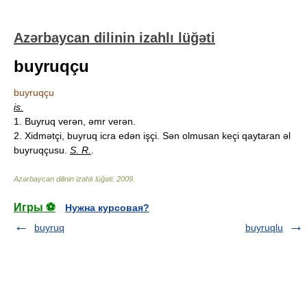
Azərbaycan dilinin izahlı lüğəti
buyruqçu
buyruqçu
is.
1. Buyruq verən, əmr verən.
2. Xidmətçi, buyruq icra edən işçi. Sən olmusan keçi qaytaran əl
buyruqçusu.
S. R.
.
Azərbaycan dilinin izahlı lüğəti
.
2009
.
Игры ⚽
Нужна курсовая?
buyruq
buyruqlu